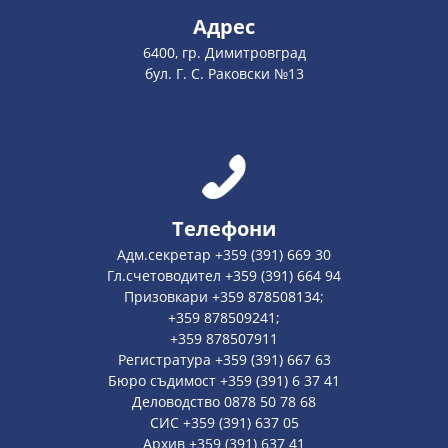
Адрес
6400, гр. Димитровград
бул. Г. С. Раковски №13
Телефони
Адм.секретар +359 (391) 669 30
Гл.счетоводител +359 (391) 664 94
Призовкари +359 878508134;
+359 878509241;
+359 878507911
Регистратура +359 (391) 667 63
Бюро съдимост +359 (391) 6 37 41
Деловодство 0878 50 78 68
СИС +359 (391) 637 05
Архив +359 (391) 637 41