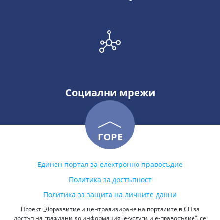
Социални мрежи
ГОРЕ
Единен портал за електронно правосъдие
Политика за достъпност
Политика за защита на личните данни
Проект „Доразвитие и централизиране на порталите в СП за
достъп на граждани до информация, е-услуги и е-правосъдие“, се