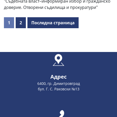
"Съдебната власт–информиран избор и гражданско
доверие. Отворени съдилища и прокуратури"
1
2
Последна страница
Адрес
6400, гр. Димитровград
бул. Г. С. Раковски №13