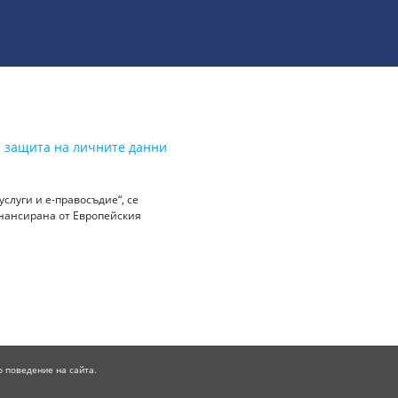
а защита на личните данни
слуги и е-правосъдие“, се
инансирана от Европейския
о поведение на сайта.