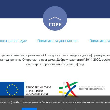
ГОРЕ
нно правосъдие
Политика за достъпност
Политика з
трализиране на порталите в СП за достъп на граждани до информация, е-у
а подкрепа на Оперативна програма „Добро управление“ 2014-2020, съф
съюз чрез Европейския социален фонд
исквитки (cookies). Като приемете бисквитките, можете да се възползвате от оптималнот