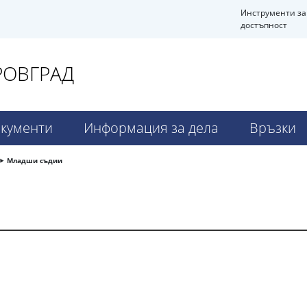
Инструменти за
достъпност
РОВГРАД
кументи
Информация за дела
Връзки
Младши съдии