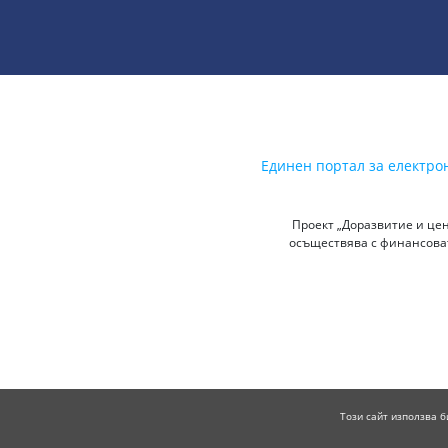
Единен портал за електро
Проект „Доразвитие и цен
осъществява с финансоват
Този сайт използва б