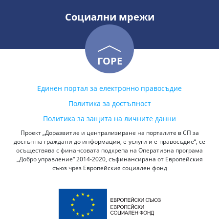
Социални мрежи
ГОРЕ
Единен портал за електронно правосъдие
Политика за достъпност
Политика за защита на личните данни
Проект „Доразвитие и централизиране на порталите в СП за
достъп на граждани до информация, е-услуги и е-правосъдие“, се
осъществява с финансовата подкрепа на Оперативна програма
„Добро управление“ 2014-2020, съфинансирана от Европейския
съюз чрез Европейския социален фонд