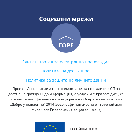
Социални мрежи
ГОРЕ
Единен портал за електронно правосъдие
Политика за достъпност
Политика за защита на личните данни
Проект „Доразвитие и централизиране на порталите в СП за
достъп на граждани до информация, е-услуги и е-правосъдие“, се
осъществява с финансовата подкрепа на Оперативна програма
„Добро управление“ 2014-2020, съфинансирана от Европейския
съюз чрез Европейския социален фонд