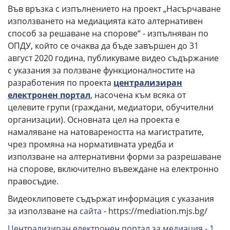
Във връзка с изпълнението на проект „Насърчаване
използването на медиацията като алтернативен
способ за решаване на спорове“ - изпълняван по
ОПДУ, който се очаква да бъде завършен до 31
август 2020 година, публикуваме видео съдържание
с указания за ползване функционалностите на
разработения по проекта
централизиран
електронен портал
, насочена към всяка от
целевите групи (граждани, медиатори, обучителни
организации). Основната цел на проекта е
намаляване на натовареността на магистратите,
чрез промяна на нормативната уредба и
използване на алтернативни форми за разрешаване
на спорове, включително въвеждане на електронно
правосъдие.
Видеоклиповете съдържат информация с указания
за използване на
сайта
- https://mediation.mjs.bg/
Централизиран електронен портал за медиация - 1