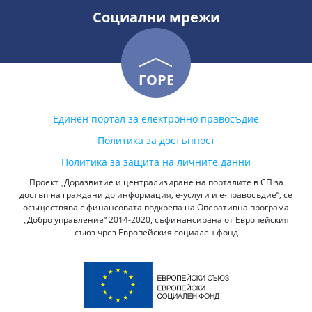
Социални мрежи
ГОРЕ
Единен портал за електронно правосъдие
Политика за достъпност
Политика за защита на личните данни
Проект „Доразвитие и централизиране на порталите в СП за
достъп на граждани до информация, е-услуги и е-правосъдие“, се
осъществява с финансовата подкрепа на Оперативна програма
„Добро управление“ 2014-2020, съфинансирана от Европейския
съюз чрез Европейския социален фонд