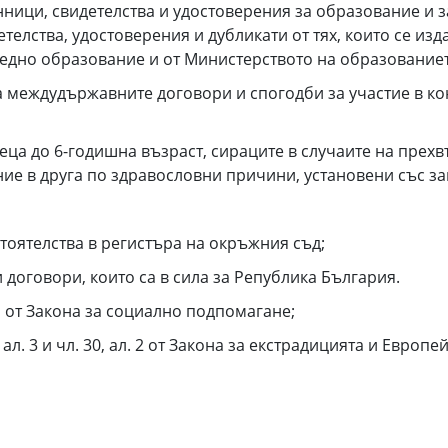
енници, свидетелства и удостоверения за образование и
детелства, удостоверения и дубликати от тях, които се и
едно образование и от Министерството на образованиет
на междудържавните договори и спогодби за участие в к
еца до 6-годишна възраст, сираците в случаите на прехв
ние в друга по здравословни причини, установени със з
тоятелства в регистъра на окръжния съд;
 договори, които са в сила за Република България.
б от Закона за социално подпомагане;
ал. 3 и чл. 30, ал. 2 от Закона за екстрадицията и Европе