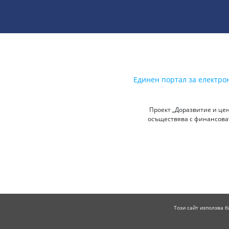
Единен портал за електро
Проект „Доразвитие и цен
осъществява с финансоват
Този сайт използва б