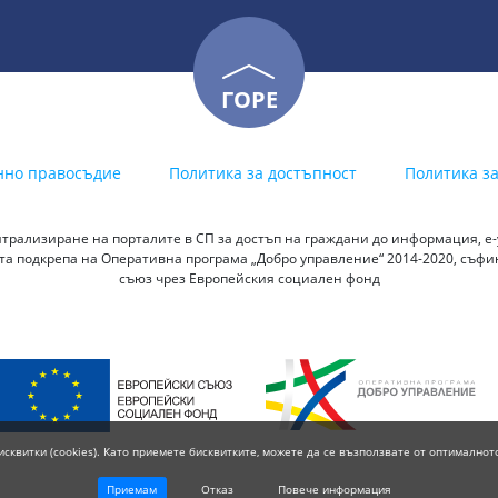
ГОРЕ
нно правосъдие
Политика за достъпност
Политика з
трализиране на порталите в СП за достъп на граждани до информация, е-у
а подкрепа на Оперативна програма „Добро управление“ 2014-2020, съф
съюз чрез Европейския социален фонд
исквитки (cookies). Като приемете бисквитките, можете да се възползвате от оптималнот
Приемам
Отказ
Повече информация