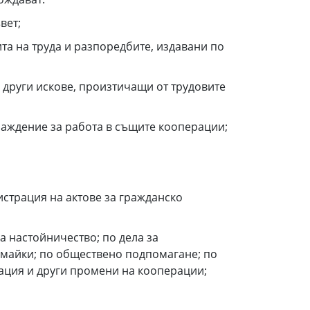
вет;
ита на труда и разпоредбите, издавани по
о други искове, произтичащи от трудовите
раждение за работа в същите кооперации;
истрация на актове за гражданско
за настойничество; по дела за
 майки; по обществено подпомагане; по
ация и други промени на кооперации;