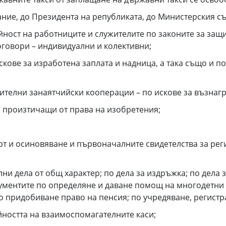
ние, до Президента на републиката, до Министерския съ
ейност на работниците и служителите по законите за защ
оговори – индивидуални и колективни;
скове за изработена заплата и надница, а така също и п
дителни занаятчийски кооперации – по искове за възнаг
, произтичащи от права на изобретения;
ърт и осиновяване и първоначалните свидетелства за рег
лни дела от общ характер; по дела за издръжка; по дела 
кументите по определяне и даване помощ на многодетни
о придобиване право на пенсия; по учредяване, регистр
ейността на взаимоспомагателните каси;