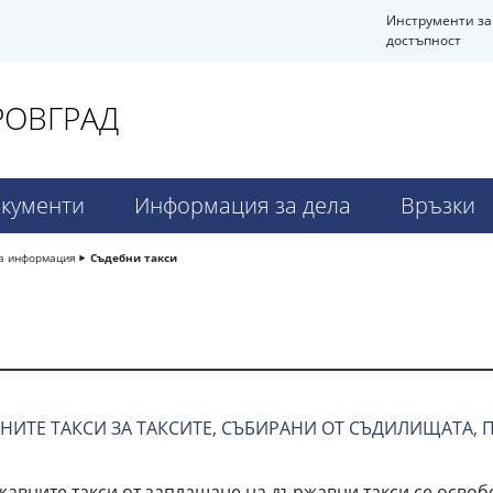
Инструменти за
достъпност
РОВГРАД
кументи
Информация за дела
Връзки
а информация
Съдебни такси
НИТЕ ТАКСИ ЗА ТАКСИТЕ, СЪБИРАНИ ОТ СЪДИЛИЩАТА, 
жавните такси от заплащане на държавни такси се освоб