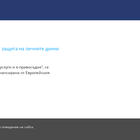
а защита на личните данни
слуги и е-правосъдие“, се
инансирана от Европейския
о поведение на сайта.