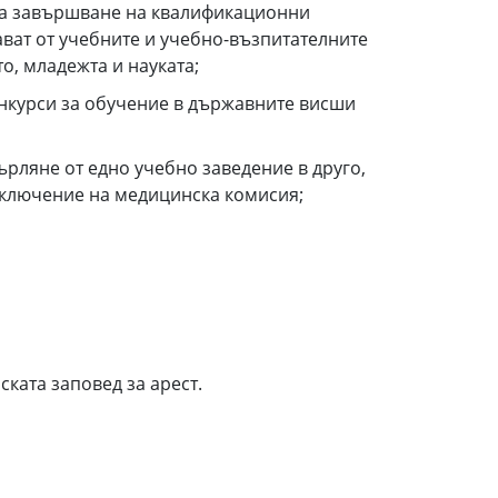
 за завършване на квалификационни
здават от учебните и учебно-възпитателните
о, младежта и науката;
онкурси за обучение в държавните висши
ърляне от едно учебно заведение в друго,
аключение на медицинска комисия;
йската заповед за арест.