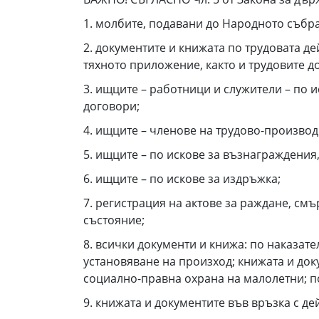
1. молбите, подавани до Народното събра
2. документите и книжата по трудовата д
тяхното приложение, както и трудовите д
3. ищците – работници и служители – по и
договори;
4. ищците – членове на трудово-произво
5. ищците – по искове за възнаграждения
6. ищците – по искове за издръжка;
7. регистрация на актове за раждане, см
състояние;
8. всички документи и книжа: по наказате
установяване на произход; книжата и до
социално-правна охрана на малолетни; п
9. книжата и документите във връзка с д