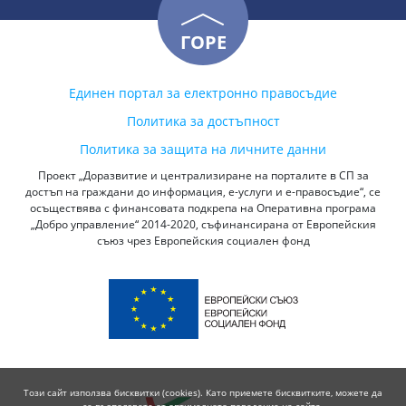
ГОРЕ
Единен портал за електронно правосъдие
Политика за достъпност
Политика за защита на личните данни
Проект „Доразвитие и централизиране на порталите в СП за
достъп на граждани до информация, е-услуги и е-правосъдие“, се
осъществява с финансовата подкрепа на Оперативна програма
„Добро управление“ 2014-2020, съфинансирана от Европейския
съюз чрез Европейския социален фонд
Този сайт използва бисквитки (cookies). Като приемете бисквитките, можете да
се възползвате от оптималното поведение на сайта.