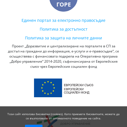
ГОРЕ
Единен портал за електронно правосъдие
Политика за достъпност
Политика за защита на личните данни
Проект „Доразвитие и централизиране на порталите в СП за
достъп на граждани до информация, е-услуги и е-правосъдие“, се
осъществява с финансовата подкрепа на Оперативна програма
„Добро управление“ 2014-2020, съфинансирана от Европейския
съюз чрез Европейския социален фонд
Този сайт използва бисквитки (cookies). Като приемете бисквитките, можете да
се възползвате от оптималното поведение на сайта.