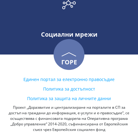
Социални мрежи
ГОРЕ
Единен портал за електронно правосъдие
Политика за достъпност
Политика за защита на личните данни
Проект „Доразвитие и централизиране на порталите в СП за
достъп на граждани до информация, е-услуги и е-правосъдие“, се
осъществява с финансовата подкрепа на Оперативна програма
„Добро управление“ 2014-2020, съфинансирана от Европейския
съюз чрез Европейския социален фонд